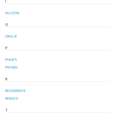
I
IALOZON
O
ORAL-B
P
PHILIPS
PROMIS
R
REGENERATE
RENACO
T