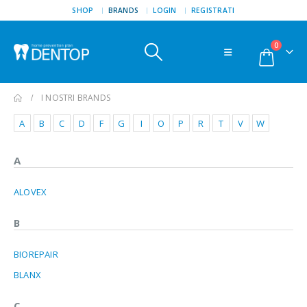
SHOP
BRANDS
LOGIN
REGISTRATI
0
I NOSTRI BRANDS
A
B
C
D
F
G
I
O
P
R
T
V
W
A
ALOVEX
B
BIOREPAIR
BLANX
C