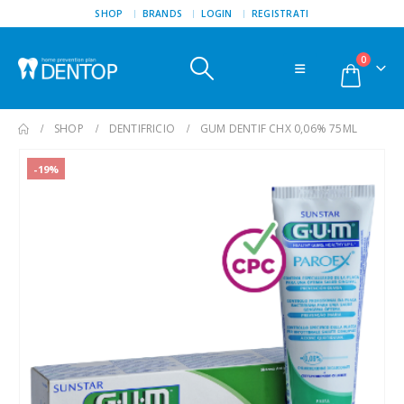
SHOP
BRANDS
LOGIN
REGISTRATI
0
SHOP
DENTIFRICIO
GUM DENTIF CHX 0,06% 75ML
-19%