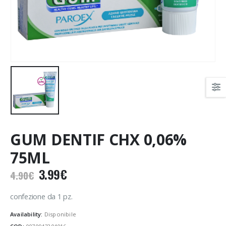
GUM DENTIF CHX 0,06%
75ML
Il
Il
3.99
€
4.90
€
prezzo
prezzo
originale
attuale
confezione da 1 pz.
era:
è:
Availability:
Disponibile
4.90€.
3.99€.