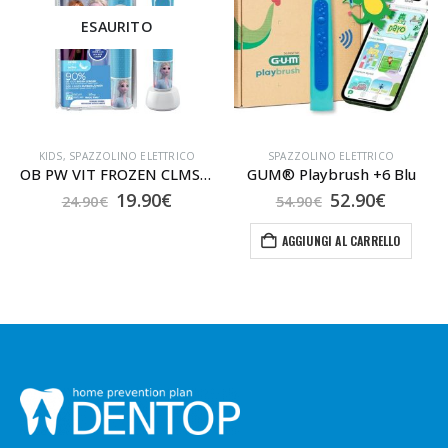
ESAURITO
KIDS
,
SPAZZOLINO ELETTRICO
SPAZZOLINO ELETTRICO
OB PW VIT FROZEN CLMS Età da 3 Anni
GUM® Playbrush +6 Blu
Il
Il
Il
Il
19.90
€
52.90
€
24.90
€
54.90
€
zo
prezzo
prezzo
prezzo
prezzo
ale
originale
attuale
originale
attual
AGGIUNGI AL CARRELLO
era:
è:
era:
è:
0€.
24.90€.
19.90€.
54.90€.
52.90€.