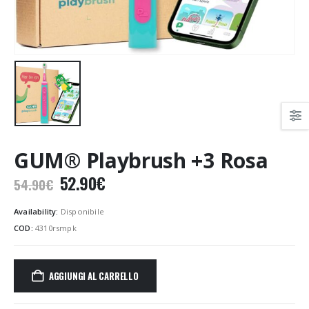
GUM® Playbrush +3 Rosa
Il
Il
52.90
€
54.90
€
prezzo
prezzo
originale
attuale
Availability:
Disponibile
era:
è:
COD:
4310rsmpk
54.90€.
52.90€.
AGGIUNGI AL CARRELLO