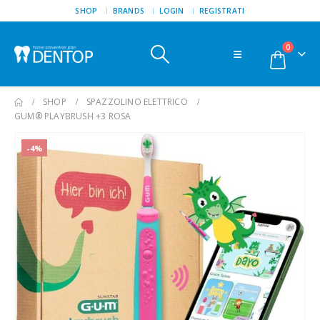
SHOP
BRANDS
LOGIN
REGISTRATI
0
SHOP
SPAZZOLINO ELETTRICO
GUM® PLAYBRUSH +3 ROSA
-4%