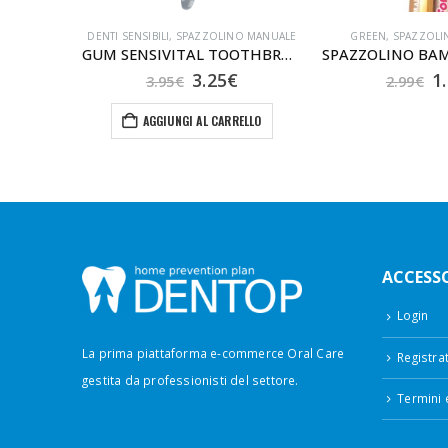
NUALE
DENTI SENSIBILI
,
SPAZZOLINO MANUALE
GREEN
,
SPAZZOLI
GUM SPAZZOLINO MONSTER JUNIOR 7-9 ANNI
GUM SENSIVITAL TOOTHBRUSH (BLISTER)
Il
Il
Il
Il
3.25
€
1
3.95
€
2.99
€
zo
prezzo
prezzo
prezzo
p
nale
attuale
originale
attuale
o
ELLO
AGGIUNGI AL CARRELLO
è:
era:
è:
e
.
2.99€.
3.95€.
3.25€.
2.
ACCESSO
Login
La prima piattaforma e-commerce Oral Care
Registrat
gestita da professionisti del settore.
Termini 