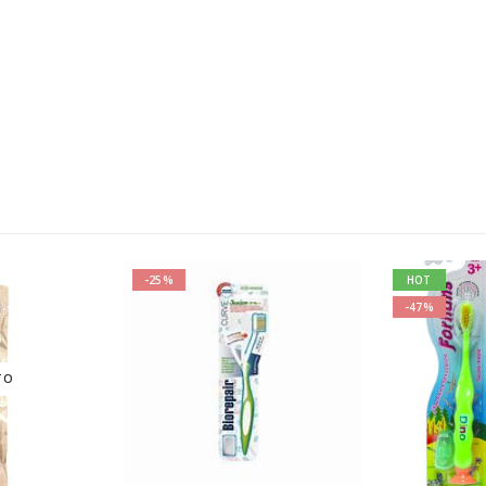
-25%
HOT
-47%
TO