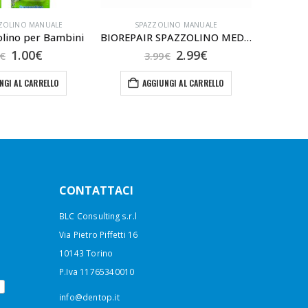
ZOLINO MANUALE
SPAZZOLINO MANUALE
S
lino per Bambini
BIOREPAIR SPAZZOLINO MEDIO
Il
Il
Il
Il
1.00
€
2.99
€
€
3.99
€
prezzo
prezzo
prezzo
prezzo
originale
attuale
originale
attuale
NGI AL CARRELLO
AGGIUNGI AL CARRELLO
era:
è:
era:
è:
1.90€.
1.00€.
3.99€.
2.99€.
CONTATTACI
BLC Consulting s.r.l
Via Pietro Piffetti 16
10143 Torino
P.Iva 11765340010
info@dentop.it