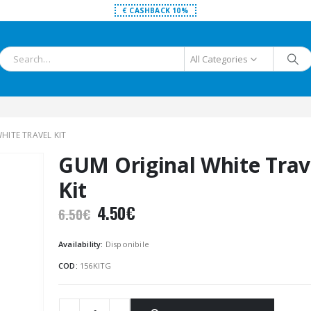
€ CASHBACK 10%
All Categories
HITE TRAVEL KIT
GUM Original White Trav
Kit
Il
Il
4.50
€
6.50
€
prezzo
prezzo
originale
attuale
Availability:
Disponibile
era:
è:
COD:
156KITG
6.50€.
4.50€.