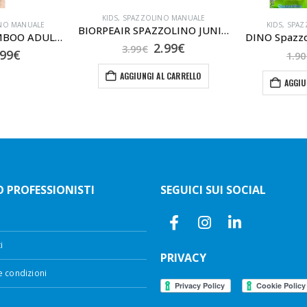
KIDS
,
SPAZZOLINO MANUALE
NO MANUALE
KIDS
,
SPAZ
BIORPEAIR SPAZZOLINO JUNIOR
SPAZZOLINO BAMBOO ADULTI
DINO Spazzo
Il
Il
2.99
€
3.99
€
Il
.99
€
1.90
prezzo
prezzo
rezzo
prezzo
originale
attuale
AGGIUNGI AL CARRELLO
riginale
attuale
era:
è:
AGGIU
ra:
è:
3.99€.
2.99€.
99€.
1.99€.
 PROFESSIONISTI
SEGUICI SUI SOCIAL
i
PRIVACY
e condizioni