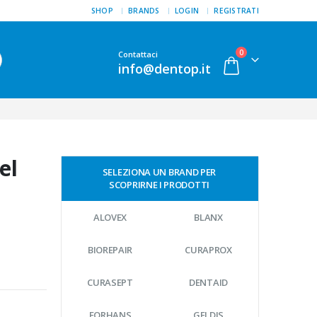
SHOP
BRANDS
LOGIN
REGISTRATI
0
Contattaci
info@dentop.it
el
SELEZIONA UN BRAND PER
SCOPRIRNE I PRODOTTI
ALOVEX
BLANX
BIOREPAIR
CURAPROX
CURASEPT
DENTAID
FORHANS
GELDIS