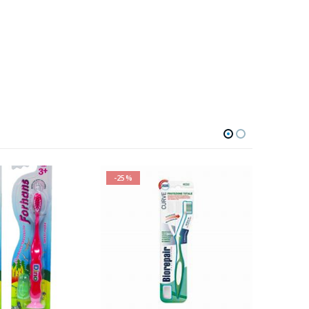
-25%
-7%