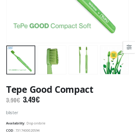
Tepe Good Compact
Il
Il
3.49
€
3.90
€
prezzo
prezzo
originale
attuale
blister
era:
è:
Availability:
Disponibile
3.90€.
3.49€.
COD:
7317400020594