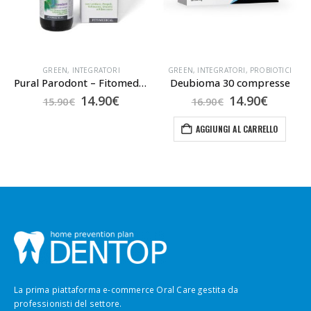
GREEN
,
INTEGRATORI
GREEN
,
INTEGRATORI
,
PROBIOTICI
Pural Parodont – Fitomedical
Deubioma 30 compresse
Il
Il
Il
Il
14.90
€
14.90
€
15.90
€
16.90
€
prezzo
prezzo
prezzo
prezzo
originale
attuale
originale
attual
AGGIUNGI AL CARRELLO
era:
è:
era:
è:
15.90€.
14.90€.
16.90€.
14.90€.
La prima piattaforma e-commerce Oral Care gestita da
professionisti del settore.