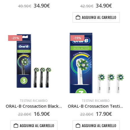
Il
Il
Il
Il
34.90
€
34.90
€
49.90
€
42.90
€
prezzo
prezzo
prezzo
prezzo
originale
attuale
originale
attual
AGGIUNGI AL CARRELLO
era:
è:
era:
è:
49.90€.
34.90€.
42.90€.
34.90€.
-23%
-19%
TESTINE RICAMBIO
TESTINE RICAMBIO
ORAL-B Crossaction Black Testine – 3 pz
ORAL-B Crossaction Testine – 3 Pz
Il
Il
Il
Il
16.90
€
17.90
€
22.00
€
22.00
€
prezzo
prezzo
prezzo
prezzo
originale
attuale
originale
attual
AGGIUNGI AL CARRELLO
AGGIUNGI AL CARRELLO
era:
è:
era:
è: