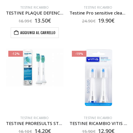
TESTINE RICAMBIO
TESTINE RICAMBIO
TESTINE PLAQUE DEFENCE 2 Pezzi
Testine Pro sensitive clean x5
Il
Il
Il
Il
13.50
€
19.90
€
16.99
€
24.90
€
prezzo
prezzo
prezzo
prezzo
originale
attuale
originale
attual
AGGIUNGI AL CARRELLO
era:
è:
era:
è:
16.99€.
13.50€.
24.90€.
19.90€.
-12%
-19%
TESTINE RICAMBIO
TESTINE RICAMBIO
TESTINE PRORESULTS STANDARD 2 Pezzi
TESTINE RICAMBIO VITIS MEDIUM 2 pezzi
Il
Il
Il
Il
14.20
€
12.90
€
16.10
€
15.90
€