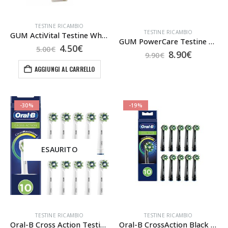
TESTINE RICAMBIO
TESTINE RICAMBIO
GUM ActiVital Testine White – 2 Pz
GUM PowerCare Testine – 2 Pz
Il
Il
4.50
€
5.00
€
Il
Il
8.90
€
9.90
€
prezzo
prezzo
prezzo
prezzo
originale
attuale
AGGIUNGI AL CARRELLO
originale
attuale
era:
è:
era:
è:
5.00€.
4.50€.
9.90€.
8.90€.
-30%
-19%
ESAURITO
TESTINE RICAMBIO
TESTINE RICAMBIO
Oral-B Cross Action Testine 10 pezzi
Oral-B CrossAction Black 10 Pz