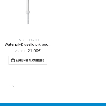
TESTINE RICAMBIO
Waterpik® ugello pik pocket
Il
Il
21.00
€
25.00
€
prezzo
prezzo
originale
attuale
AGGIUNGI AL CARRELLO
era:
è:
25.00€.
21.00€.