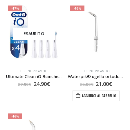
-17%
-16%
ESAURITO
TESTINE RICAMBIO
TESTINE RICAMBIO
Ultimate Clean iO Bianche, 4 Pezzi
Waterpik® ugello ortodontico
Il
Il
Il
Il
24.90
€
21.00
€
29.90
€
25.00
€
prezzo
prezzo
prezzo
prezzo
originale
attuale
originale
attual
AGGIUNGI AL CARRELLO
era:
è:
era:
è:
29.90€.
24.90€.
25.00€.
21.00€.
-16%