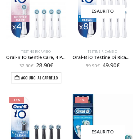
ESAURITO
TESTINE RICAMBIO
TESTINE RICAMBIO
Oral-B IO Gentle Care, 4 Pezzi
Oral-B iO Testine Di Ricambio Ultimate bianche X8
Il
Il
Il
Il
28.90
€
49.90
€
32.90
€
59.90
€
prezzo
prezzo
prezzo
prezzo
originale
attuale
originale
attual
AGGIUNGI AL CARRELLO
era:
è:
era:
è:
32.90€.
28.90€.
59.90€.
49.90€.
-17%
-5%
ESAURITO