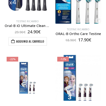
TESTINE RICAMBIO
Oral-B iO Ultimate Clean Nere , 4 Pezzi
TESTINE RICAMBIO
Il
Il
24.90
€
29.90
€
ORAL-B Ortho Care Testine
prezzo
prezzo
Il
Il
17.90
€
originale
attuale
18.90
€
AGGIUNGI AL CARRELLO
prezzo
prezzo
era:
è:
originale
attual
29.90€.
24.90€.
era:
è:
18.90€.
17.90€.
-22%
-12%