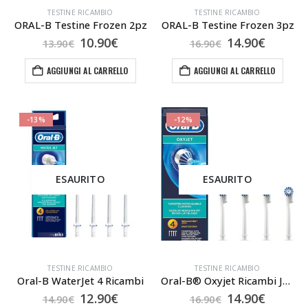
TESTINE RICAMBIO
TESTINE RICAMBIO
ORAL-B Testine Frozen 2pz
ORAL-B Testine Frozen 3pz
Il
Il
Il
Il
10.90
€
14.90
€
13.90
€
16.90
€
prezzo
prezzo
prezzo
prezzo
originale
attuale
originale
attual
AGGIUNGI AL CARRELLO
AGGIUNGI AL CARRELLO
era:
è:
era:
è:
13.90€.
10.90€.
16.90€.
14.90€.
-13%
-12%
ESAURITO
ESAURITO
TESTINE RICAMBIO
TESTINE RICAMBIO
Oral-B WaterJet 4 Ricambi
Oral-B® Oxyjet Ricambi Jet Idropulsore 4 Pezzi
Il
Il
Il
Il
12.90
€
14.90
€
14.90
€
16.90
€