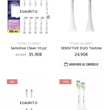
ESAURITO
TESTINE RICAMBIO
TESTINE RICAMBIO
Sensitive Clean 10 pz
SENSITIVE DUO Testine
Il
Il
35.90
€
24.90
€
49.90
€
prezzo
prezzo
originale
attuale
AGGIUNGI AL CARRELLO
era:
è:
49.90€.
35.90€.
-8%
-12%
ESAURITO