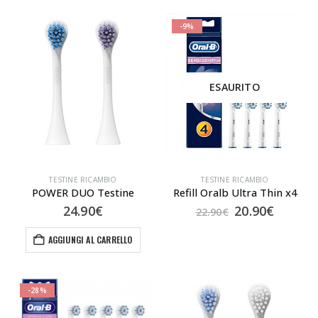
-9%
ESAURITO
TESTINE RICAMBIO
TESTINE RICAMBIO
POWER DUO Testine
Refill Oralb Ultra Thin x4
Il
Il
24.90
€
20.90
€
22.90
€
prezzo
prezzo
originale
attual
AGGIUNGI AL CARRELLO
era:
è:
22.90€.
20.90€.
-28%