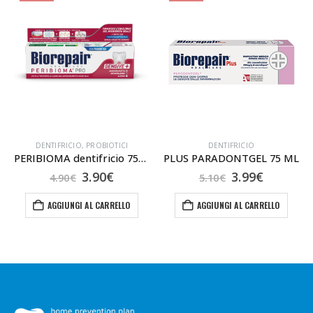
DENTIFRICIO
,
PROBIOTICI
DENTIFRICIO
PERIBIOMA dentifricio 75ml
PLUS PARADONTGEL 75 ML
Il
Il
Il
Il
3.90
€
3.99
€
4.90
€
5.10
€
o
prezzo
prezzo
prezzo
prezzo
le
originale
attuale
originale
attuale
AGGIUNGI AL CARRELLO
AGGIUNGI AL CARRELLO
era:
è:
era:
è:
4.90€.
3.90€.
5.10€.
3.99€.