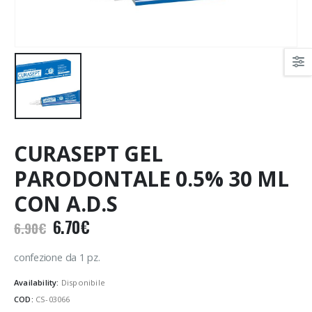
CURASEPT GEL
PARODONTALE 0.5% 30 ML
CON A.D.S
Il
Il
6.70
€
6.90
€
prezzo
prezzo
originale
attuale
confezione da 1 pz.
era:
è:
Availability:
Disponibile
6.90€.
6.70€.
COD:
CS-03066