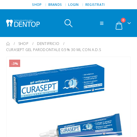
SHOP
BRANDS
LOGIN
REGISTRATI
0
SHOP
DENTIFRICIO
CURASEPT GEL PARODONTALE 0.5% 30 ML CON A.D.S
-3%