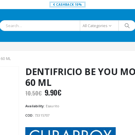
€ CASHBACK 10%
All Categories
 60 ML
DENTIFRICIO BE YOU MO
60 ML
Il
Il
9.90
€
10.50
€
prezzo
prezzo
originale
attuale
Availability:
Esaurito
era:
è:
COD:
73315707
10.50€.
9.90€.