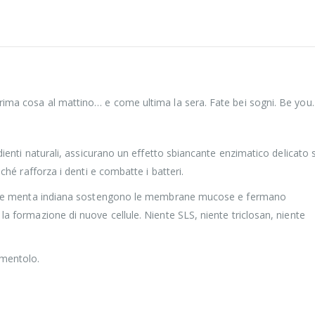
prima cosa al mattino… e come ultima la sera. Fate bei sogni. Be you.
edienti naturali, assicurano un effetto sbiancante enzimatico delicato s
iché rafforza i denti e combatte i batteri.
avolo e menta indiana sostengono le membrane mucose e fermano
la formazione di nuove cellule. Niente SLS, niente triclosan, niente
 mentolo.