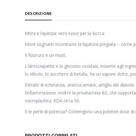
DESCRIZIONE
Mora e liquirizia: vero lusso per la bocca
More sognanti incontrano la liquirizia pregiata – come 
Il fluoruro è un must.
L’idrossiapatite e la glucosio ossidasi, insieme agli ingr
lo xilitolo, lo zucchero di betulla, ha un sapore dolce, po
Estratti di echinacea, arancia amara, artiglio del di
l’infiammazione. Inoltre la provitamina B5, che supporta 
microplastica. RDA circa 50.
E le perle di potenza? Contengono una potente dose di
PRODOTTI CORRELATI