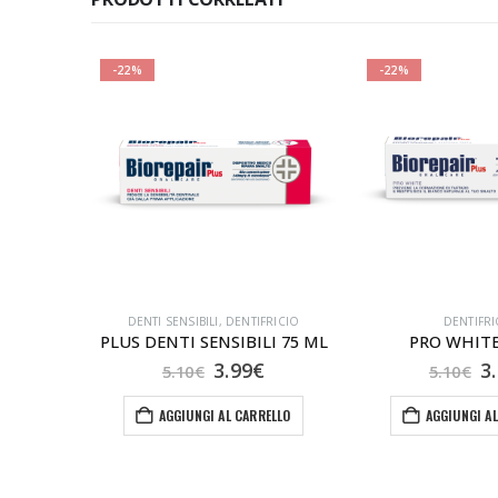
-22%
-22%
RICIO
DENTI SENSIBILI
,
DENTIFRICIO
DENTIFRI
GUM SENSIVITAL+ DENTIFRICIO GEL 75ML
PLUS DENTI SENSIBILI 75 ML
PRO WHITE
Il
Il
Il
Il
3.99
€
3
5.10
€
5.10
€
zo
prezzo
prezzo
prezzo
p
nale
attuale
originale
attuale
o
ELLO
AGGIUNGI AL CARRELLO
AGGIUNGI A
è:
era:
è:
e
.
4.50€.
5.10€.
3.99€.
5.