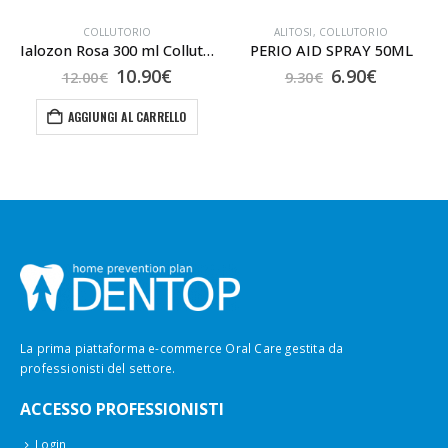
COLLUTORIO
ALITOSI
,
COLLUTORIO
Ialozon Rosa 300 ml Collutorio
PERIO AID SPRAY 50ML
Il
Il
Il
Il
10.90
€
6.90
€
12.00
€
9.30
€
o
prezzo
prezzo
prezzo
prezzo
le
originale
attuale
originale
attuale
AGGIUNGI AL CARRELLO
era:
è:
era:
è:
12.00€.
10.90€.
9.30€.
6.90€.
La prima piattaforma e-commerce Oral Care gestita da
professionisti del settore.
ACCESSO PROFESSIONISTI
Login