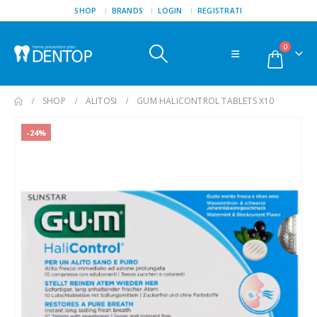
SHOP
BRANDS
LOGIN
REGISTRATI
0
SHOP
ALITOSI
GUM HALICONTROL TABLETS X10
-24%