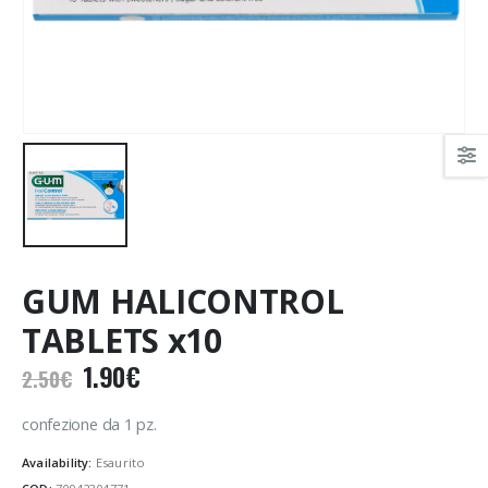
GUM HALICONTROL
TABLETS x10
Il
Il
1.90
€
2.50
€
prezzo
prezzo
originale
attuale
confezione da 1 pz.
era:
è:
Availability:
Esaurito
2.50€.
1.90€.