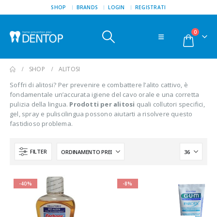
SHOP
BRANDS
LOGIN
REGISTRATI
0
SHOP
ALITOSI
Soffri di alitosi? Per prevenire e combattere l’alito cattivo, è
fondamentale un’accurata igiene del cavo orale e una corretta
pulizia della lingua.
Prodotti per alitosi
quali collutori specifici,
gel, spray e puliscilingua possono aiutarti a risolvere questo
fastidioso problema.
FILTER
-40%
-8%
Ialozon dentifricio Rosa da 100 ml