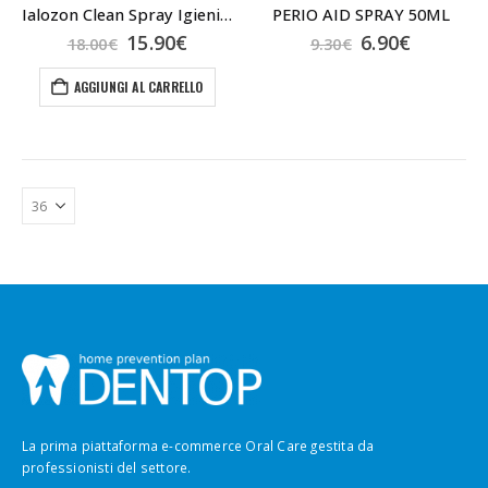
Ialozon Clean Spray Igienizzante
PERIO AID SPRAY 50ML
Il
Il
Il
Il
15.90
€
6.90
€
18.00
€
9.30
€
prezzo
prezzo
prezzo
prezzo
originale
attuale
originale
attuale
AGGIUNGI AL CARRELLO
era:
è:
era:
è:
18.00€.
15.90€.
9.30€.
6.90€.
La prima piattaforma e-commerce Oral Care gestita da
professionisti del settore.