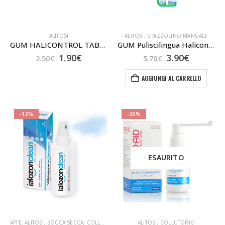
ALITOSI
ALITOSI
,
SPAZZOLINO MANUALE
GUM HALICONTROL TABLETS x10
GUM Puliscilingua Halicontrol 1 Pezzo
Il
Il
Il
Il
1.90
€
3.90
€
2.50
€
5.70
€
prezzo
prezzo
prezzo
prezzo
originale
attuale
originale
attuale
AGGIUNGI AL CARRELLO
era:
è:
era:
è:
2.50€.
1.90€.
5.70€.
3.90€.
-12%
-26%
ESAURITO
AFTE
,
ALITOSI
,
BOCCA SECCA
,
COLLUTORIO
ALITOSI
,
COLLUTORIO