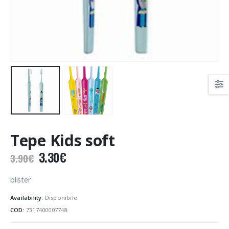
Tepe Kids soft
Il
Il
3.30
€
3.90
€
prezzo
prezzo
originale
attuale
blister
era:
è:
Availability:
Disponibile
3.90€.
3.30€.
COD:
7317400007748