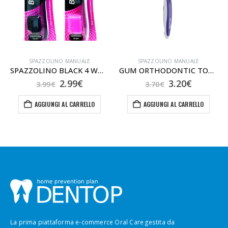
SPAZZOLINO MANUALE
SPAZZOLINO MANUALE
SPAZZOLINO BLACK 4 WHITE
GUM ORTHODONTIC TOOTHBR.
Il
Il
Il
Il
2.99
€
3.20
€
3.99
€
3.70
€
o
prezzo
prezzo
prezzo
prezzo
le
originale
attuale
originale
attuale
AGGIUNGI AL CARRELLO
AGGIUNGI AL CARRELLO
era:
è:
era:
è:
3.99€.
2.99€.
3.70€.
3.20€.
La prima piattaforma e-commerce Oral Care gestita da