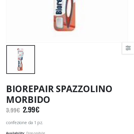
BIOREPAIR SPAZZOLINO
MORBIDO
Il
Il
2.99
€
3.99
€
prezzo
prezzo
originale
attuale
confezione da 1 pz.
era:
è:
Availability:
Disponibile