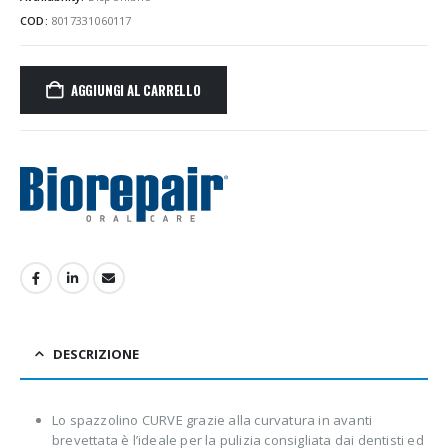
3.99€.
2.99€.
COD:
8017331060117
AGGIUNGI AL CARRELLO
DESCRIZIONE
Lo spazzolino CURVE grazie alla curvatura in avanti
brevettata è l’ideale per la pulizia consigliata dai dentisti ed