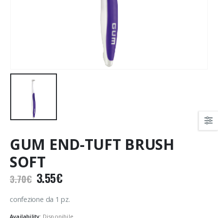
GUM END-TUFT BRUSH
SOFT
Il
Il
3.55
€
3.70
€
prezzo
prezzo
originale
attuale
confezione da 1 pz.
era:
è:
Availability:
Disponibile