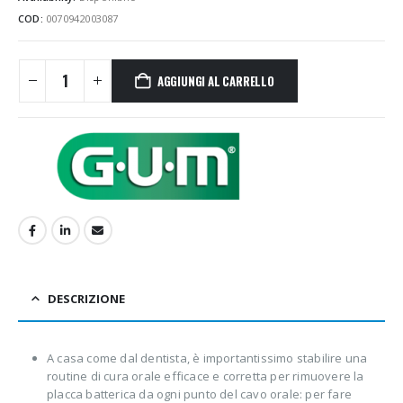
3.70€.
3.55€.
COD:
0070942003087
AGGIUNGI AL CARRELLO
DESCRIZIONE
A casa come dal dentista, è importantissimo stabilire una
routine di cura orale efficace e corretta per rimuovere la
placca batterica da ogni punto del cavo orale: per fare