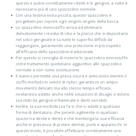
questo e pulire correttamente i denti e le gengive, a volte è
necessario più di uno spazzolino normale.
Con una testina extra piccola, questo spazzolino è
progettato per coprire ogni singolo angolo della bocca.
Lo spazzolino monociuffo arriva ad eliminare
delicatamente i residui di cibo e la placca che si depositano
nel solco gengivale e su tutte le superfici difficili da
raggiungere, garantendo una protezione in più rispetto
all’efficacia dello spazzolino tradizionale.
Per questo si consiglia di inserire lo spazzolino monociuffo
come trattamento quotidiano aggiuntivo allo spazzolino
normale e non come sostituzione.
Il manico permette una presa sicura e antiscivolo mentre il
ciuffo morbido in setole di nylon, garantisce un ampio
movimento delicato ma allo stesso tempo efficace,
rivelandosi adatto anche nelle situazioni di disagio e dolore
suscitati da gengive infiammate e denti sensibili.
Inoltre, la sua morbidezza fa si che si adatti a qualsiasi
forma di dentatura, che penetri agilmente in qualsiasi
spazio tra dente e dente e che mantenga la sua efficacia
anche in presenza di protesi dentali, ponti e apparecchi. In
questo modo, è possibile effettuare correttamente una