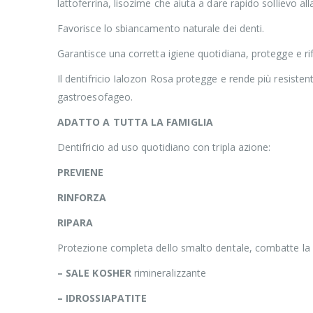
lattoferrina, lisozime che aiuta a dare rapido sollievo all
Favorisce lo sbiancamento naturale dei denti.
Garantisce una corretta igiene quotidiana, protegge e rifo
Il dentifricio Ialozon Rosa protegge e rende più resistenti
gastroesofageo.
ADATTO A TUTTA LA FAMIGLIA
Dentifricio ad uso quotidiano con tripla azione:
PREVIENE
RINFORZA
RIPARA
Protezione completa dello smalto dentale, combatte la pl
– SALE KOSHER
rimineralizzante
– IDROSSIAPATITE