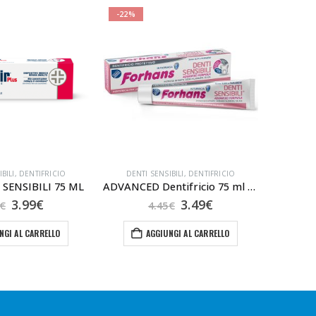
-22%
-20%
BILI
,
DENTIFRICIO
DENTI SENSIBILI
,
DENTIFRICIO
 SENSIBILI 75 ML
ADVANCED Dentifricio 75 ml DENTI SENSIBILI
GUM OR
Il
Il
Il
Il
3.99
€
3.49
€
€
4.45
€
prezzo
prezzo
prezzo
prezzo
originale
attuale
originale
attuale
NGI AL CARRELLO
AGGIUNGI AL CARRELLO
era:
è:
era:
è:
5.10€.
3.99€.
4.45€.
3.49€.