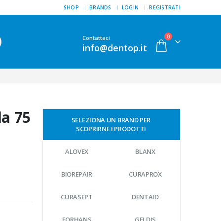
SHOP
BRANDS
LOGIN
REGISTRATI
0
Contattaci
info@dentop.it
da 75
SELEZIONA UN BRAND PER
SCOPRIRNE I PRODOTTI
ALOVEX
BLANX
BIOREPAIR
CURAPROX
CURASEPT
DENTAID
FORHANS
GELDIS